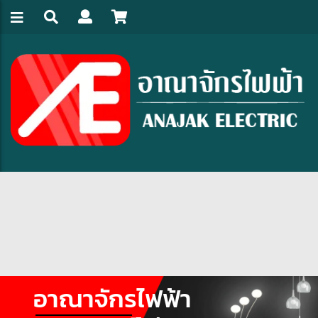
อาณาจักรไฟฟ้า