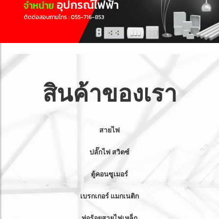
อุปกรณ์ไฟฟ้า
จำหน่าย
ต
ด
ต
อ
ส
อ
บ
ถ
า
ม
โ
ท
ร
:
0
5
5
-
7
1
6
-
8
5
3
สินค้าของเรา
สายไฟ
ปลั๊กไฟ สวิตซ์
ตู้คอนซูเมอร์
เบรกเกอร์ แมกเนติก
ท่อร้อยสายไฟเหล็ก