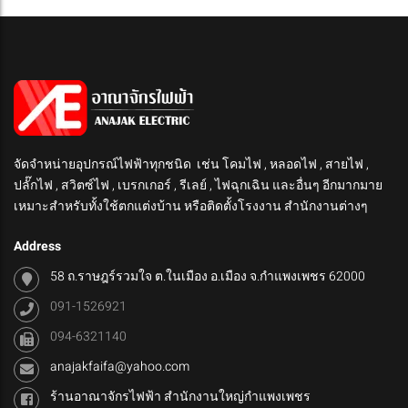
จัดจำหน่ายอุปกรณ์ไฟฟ้าทุกชนิด เช่น โคมไฟ , หลอดไฟ , สายไฟ ,
ปลั๊กไฟ , สวิตซ์ไฟ , เบรกเกอร์ , รีเลย์ , ไฟฉุกเฉิน และอื่นๆ อีกมากมาย
เหมาะสำหรับทั้งใช้ตกแต่งบ้าน หรือติดตั้งโรงงาน สำนักงานต่างๆ
Address
58 ถ.ราษฎร์รวมใจ ต.ในเมือง อ.เมือง จ.กำแพงเพชร 62000
091-1526921
094-6321140
anajakfaifa@yahoo.com
ร้านอาณาจักรไฟฟ้า สำนักงานใหญ่กำแพงเพชร