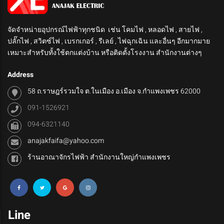
จัดจำหน่ายอุปกรณ์ไฟฟ้าทุกชนิด เช่น โคมไฟ , หลอดไฟ , สายไฟ ,
ปลั๊กไฟ , สวิตซ์ไฟ , เบรกเกอร์ , รีเลย์ , ไฟฉุกเฉิน และอื่นๆ อีกมากมาย
เหมาะสำหรับทั้งใช้ตกแต่งบ้าน หรือติดตั้งโรงงาน สำนักงานต่างๆ
Address
58 ถ.ราษฎร์รวมใจ ต.ในเมือง อ.เมือง จ.กำแพงเพชร 62000
091-1526921
094-6321140
anajakfaifa@yahoo.com
ร้านอาณาจักรไฟฟ้า สำนักงานใหญ่กำแพงเพชร
Line