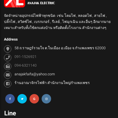
จัดจำหน่ายอุปกรณ์ไฟฟ้าทุกชนิด เช่น โคมไฟ , หลอดไฟ , สายไฟ ,
ปลั๊กไฟ , สวิตซ์ไฟ , เบรกเกอร์ , รีเลย์ , ไฟฉุกเฉิน และอื่นๆ อีกมากมาย
เหมาะสำหรับทั้งใช้ตกแต่งบ้าน หรือติดตั้งโรงงาน สำนักงานต่างๆ
Address
58 ถ.ราษฎร์รวมใจ ต.ในเมือง อ.เมือง จ.กำแพงเพชร 62000
091-1526921
094-6321140
anajakfaifa@yahoo.com
ร้านอาณาจักรไฟฟ้า สำนักงานใหญ่กำแพงเพชร
Line