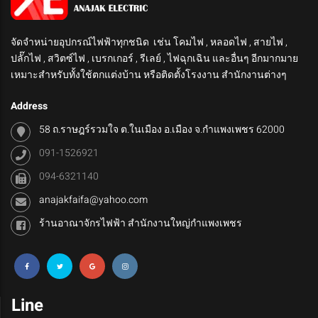
จัดจำหน่ายอุปกรณ์ไฟฟ้าทุกชนิด เช่น โคมไฟ , หลอดไฟ , สายไฟ ,
ปลั๊กไฟ , สวิตซ์ไฟ , เบรกเกอร์ , รีเลย์ , ไฟฉุกเฉิน และอื่นๆ อีกมากมาย
เหมาะสำหรับทั้งใช้ตกแต่งบ้าน หรือติดตั้งโรงงาน สำนักงานต่างๆ
Address
58 ถ.ราษฎร์รวมใจ ต.ในเมือง อ.เมือง จ.กำแพงเพชร 62000
091-1526921
094-6321140
anajakfaifa@yahoo.com
ร้านอาณาจักรไฟฟ้า สำนักงานใหญ่กำแพงเพชร
Line