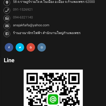
58 ถ.ราษฎร์รวมใจ ต.ในเมือง อ.เมือง จ.กำแพงเพชร 62000
091-1526921
094-6321140
anajakfaifa@yahoo.com
ร้านอาณาจักรไฟฟ้า สำนักงานใหญ่กำแพงเพชร
Line