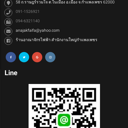
58 ถ.ราษฎร์รวมใจ ต.ในเมือง อ.เมือง จ.กำแพงเพชร 62000
091-1526921
094-6321140
anajakfaifa@yahoo.com
ร้านอาณาจักรไฟฟ้า สำนักงานใหญ่กำแพงเพชร
Line