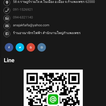
58 ถ.ราษฎร์รวมใจ ต.ในเมือง อ.เมือง จ.กำแพงเพชร 62000
091-1526921
094-6321140
anajakfaifa@yahoo.com
ร้านอาณาจักรไฟฟ้า สำนักงานใหญ่กำแพงเพชร
Line