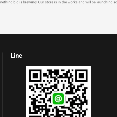
ething big is brewing! Our store is in the works and will be launching s
Line