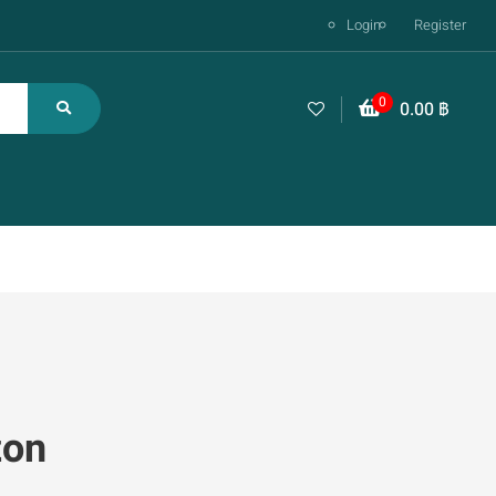
Login
Register
0
0.00
฿
zon