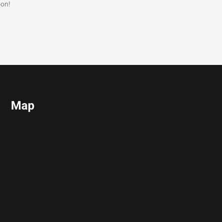
oon!
Map