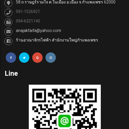
58 ถ.ราษฎร์รวมใจ ต.ในเมือง อ.เมือง จ.กำแพงเพชร 62000
091-1526921
094-6321140
anajakfaifa@yahoo.com
ร้านอาณาจักรไฟฟ้า สำนักงานใหญ่กำแพงเพชร
Line