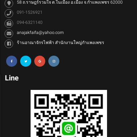
58 ถ.ราษฎร์รวมใจ ต.ในเมือง อ.เมือง จ.กำแพงเพชร 62000
091-1526921
094-6321140
anajakfaifa@yahoo.com
ร้านอาณาจักรไฟฟ้า สำนักงานใหญ่กำแพงเพชร
Line