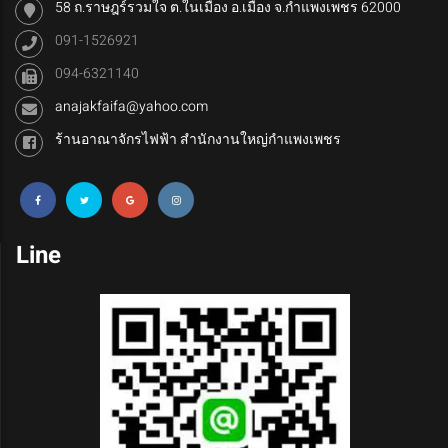
58 ถ.ราษฎร์รวมใจ ต.ในเมือง อ.เมือง จ.กำแพงเพชร 62000
091-1526921
094-6321140
anajakfaifa@yahoo.com
ร้านอาณาจักรไฟฟ้า สำนักงานใหญ่กำแพงเพชร
Line