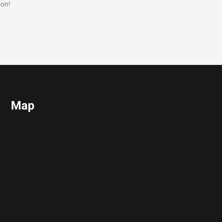
oon!
Map