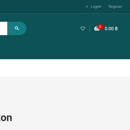
Login
Register
0
0.00
฿
zon