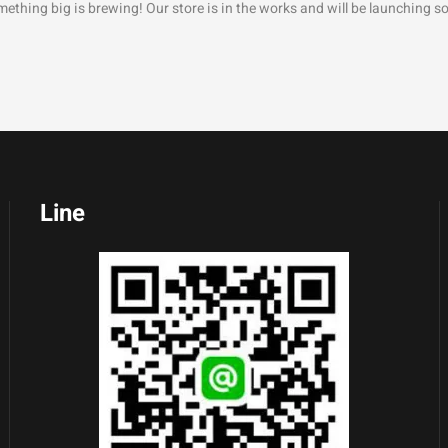
ething big is brewing! Our store is in the works and will be launching s
Line