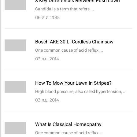
8 Key Differences Between Push Lawn
Candida is a term that refers ...
06
ส.ค. 2015
Bosch AKE 30 Li Cordless Chainsaw
One common cause of acid reflux ...
03
ก.ย. 2014
How To Mow Your Lawn In Stripes?
High blood pressure, also called hypertension, ...
03
ก.ย. 2014
What Is Classical Homeopathy
One common cause of acid reflux ...