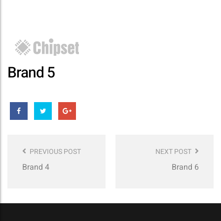
Brand 5
Post
Navigation
PREVIOUS POST
NEXT POST
Brand 4
Brand 6