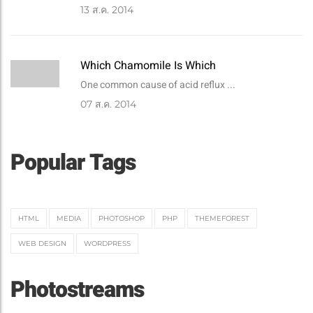
13
ส.ค. 2014
Which Chamomile Is Which
One common cause of acid reflux ...
07
ส.ค. 2014
Popular Tags
HTML
MEDIA
PHOTOSHOP
PHP
THEMEFOREST
WEB DESIGN
WORDPRESS
Photostreams