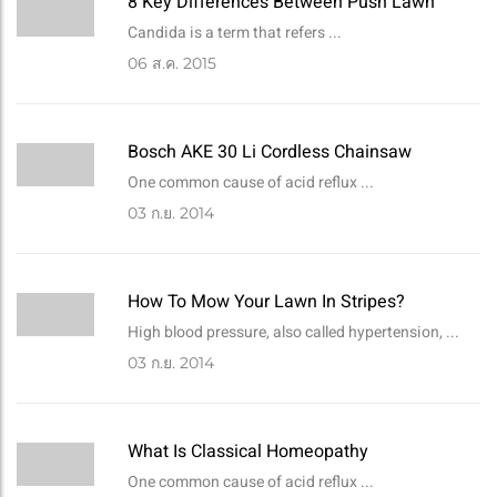
8 Key Differences Between Push Lawn
Candida is a term that refers ...
06
ส.ค. 2015
Bosch AKE 30 Li Cordless Chainsaw
One common cause of acid reflux ...
03
ก.ย. 2014
How To Mow Your Lawn In Stripes?
High blood pressure, also called hypertension, ...
03
ก.ย. 2014
What Is Classical Homeopathy
One common cause of acid reflux ...