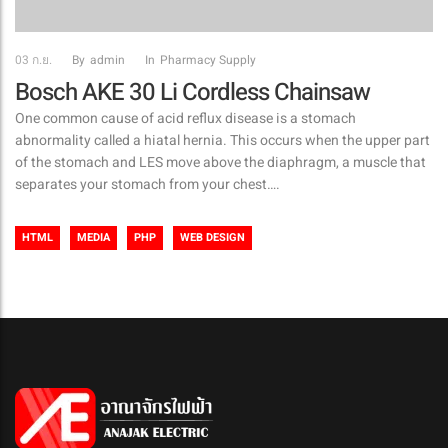
03
ก.ย.
By
Admin
In
Pharmacy Supply
Bosch AKE 30 Li Cordless Chainsaw
One common cause of acid reflux disease is a stomach
abnormality called a hiatal hernia. This occurs when the upper part
of the stomach and LES move above the diaphragm, a muscle that
separates your stomach from your chest….
HTML
MEDIA
PHP
WEB DESIGN