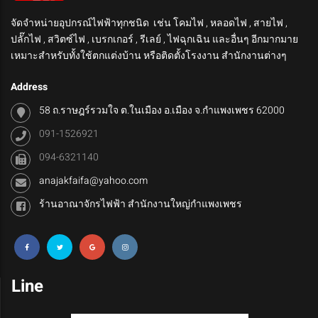
จัดจำหน่ายอุปกรณ์ไฟฟ้าทุกชนิด เช่น โคมไฟ , หลอดไฟ , สายไฟ ,
ปลั๊กไฟ , สวิตซ์ไฟ , เบรกเกอร์ , รีเลย์ , ไฟฉุกเฉิน และอื่นๆ อีกมากมาย
เหมาะสำหรับทั้งใช้ตกแต่งบ้าน หรือติดตั้งโรงงาน สำนักงานต่างๆ
Address
58 ถ.ราษฎร์รวมใจ ต.ในเมือง อ.เมือง จ.กำแพงเพชร 62000
091-1526921
094-6321140
anajakfaifa@yahoo.com
ร้านอาณาจักรไฟฟ้า สำนักงานใหญ่กำแพงเพชร
Line