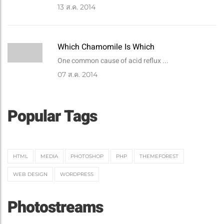
13
ส.ค. 2014
Which Chamomile Is Which
One common cause of acid reflux ...
07
ส.ค. 2014
Popular Tags
HTML
MEDIA
PHOTOSHOP
PHP
THEMEFOREST
WEB DESIGN
WORDPRESS
Photostreams