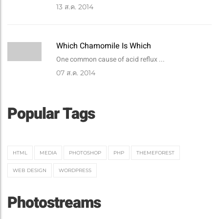
13
ส.ค. 2014
Which Chamomile Is Which
One common cause of acid reflux ...
07
ส.ค. 2014
Popular Tags
HTML
MEDIA
PHOTOSHOP
PHP
THEMEFOREST
WEB DESIGN
WORDPRESS
Photostreams