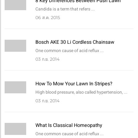
8 Key Differences Between Push Lawn
Candida is a term that refers ...
06
ส.ค. 2015
Bosch AKE 30 Li Cordless Chainsaw
One common cause of acid reflux ...
03
ก.ย. 2014
How To Mow Your Lawn In Stripes?
High blood pressure, also called hypertension, ...
03
ก.ย. 2014
What Is Classical Homeopathy
One common cause of acid reflux ...