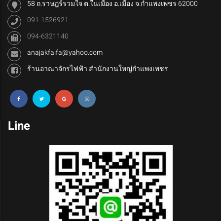
58 ถ.ราษฎร์รวมใจ ต.ในเมือง อ.เมือง จ.กำแพงเพชร 62000
091-1526921
094-6321140
anajakfaifa@yahoo.com
ร้านอาณาจักรไฟฟ้า สำนักงานใหญ่กำแพงเพชร
Line