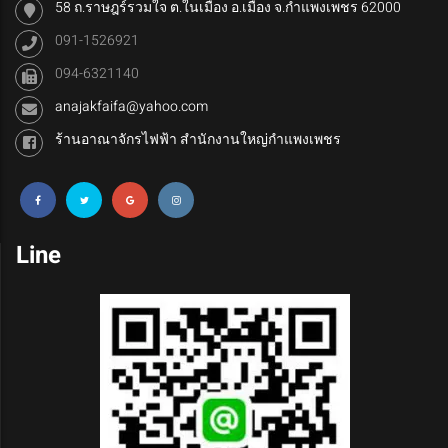
58 ถ.ราษฎร์รวมใจ ต.ในเมือง อ.เมือง จ.กำแพงเพชร 62000
091-1526921
094-6321140
anajakfaifa@yahoo.com
ร้านอาณาจักรไฟฟ้า สำนักงานใหญ่กำแพงเพชร
Line