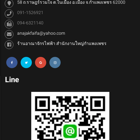
58 ถ.ราษฎร์รวมใจ ต.ในเมือง อ.เมือง จ.กำแพงเพชร 62000
091-1526921
094-6321140
anajakfaifa@yahoo.com
ร้านอาณาจักรไฟฟ้า สำนักงานใหญ่กำแพงเพชร
Line