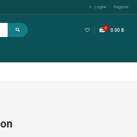
Login
Register
0
0.00
฿
zon