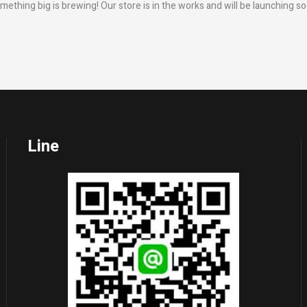
mething big is brewing! Our store is in the works and will be launching so
Line