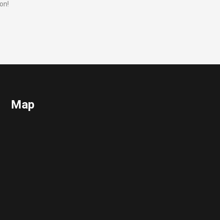
on!
Map