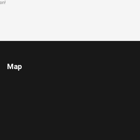
on!
Map