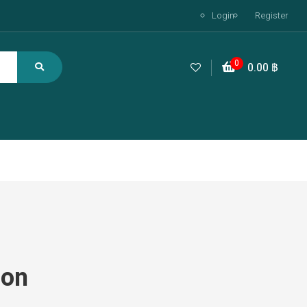
Login
Register
0
0.00
฿
zon