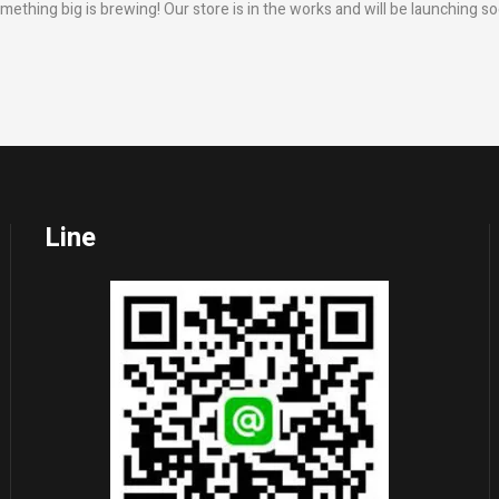
mething big is brewing! Our store is in the works and will be launching so
Line