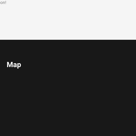
oon!
Map