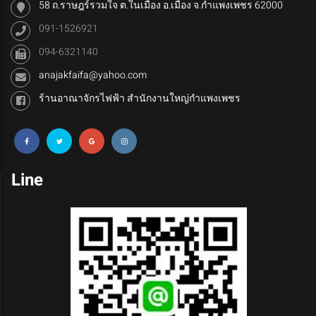
58 ถ.ราษฎร์รวมใจ ต.ในเมือง อ.เมือง จ.กำแพงเพชร 62000
091-1526921
094-6321140
anajakfaifa@yahoo.com
ร้านอาณาจักรไฟฟ้า สำนักงานใหญ่กำแพงเพชร
Line