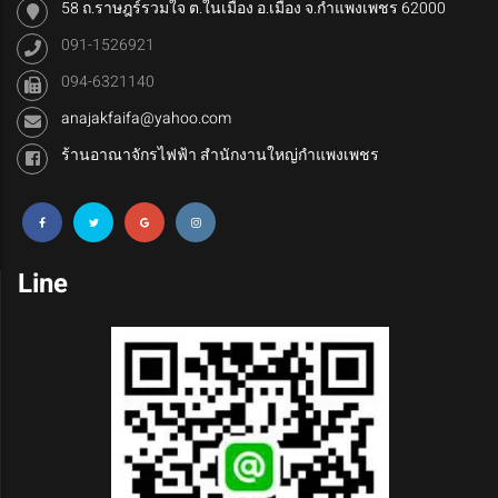
58 ถ.ราษฎร์รวมใจ ต.ในเมือง อ.เมือง จ.กำแพงเพชร 62000
091-1526921
094-6321140
anajakfaifa@yahoo.com
ร้านอาณาจักรไฟฟ้า สำนักงานใหญ่กำแพงเพชร
Line