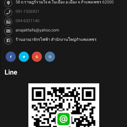
58 ถ.ราษฎร์รวมใจ ต.ในเมือง อ.เมือง จ.กำแพงเพชร 62000
091-1526921
094-6321140
anajakfaifa@yahoo.com
ร้านอาณาจักรไฟฟ้า สำนักงานใหญ่กำแพงเพชร
Line