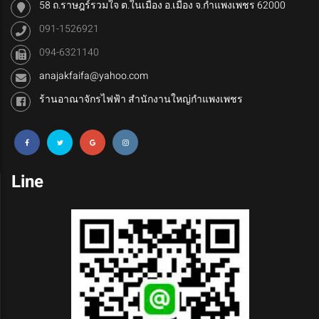
58 ถ.ราษฎร์รวมใจ ต.ในเมือง อ.เมือง จ.กำแพงเพชร 62000
091-1526921
094-6321140
anajakfaifa@yahoo.com
ร้านอาณาจักรไฟฟ้า สำนักงานใหญ่กำแพงเพชร
Line