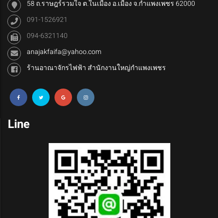
58 ถ.ราษฎร์รวมใจ ต.ในเมือง อ.เมือง จ.กำแพงเพชร 62000
091-1526921
094-6321140
anajakfaifa@yahoo.com
ร้านอาณาจักรไฟฟ้า สำนักงานใหญ่กำแพงเพชร
Line