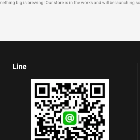
ething big is brewing! Our store is in the works and will be launching s
Line