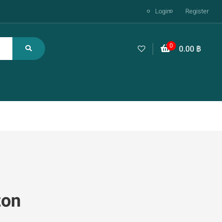
Login
Register
0
0.00
฿
zon