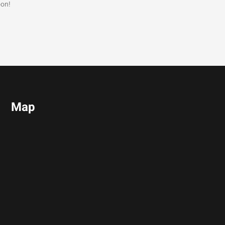
oon!
Map