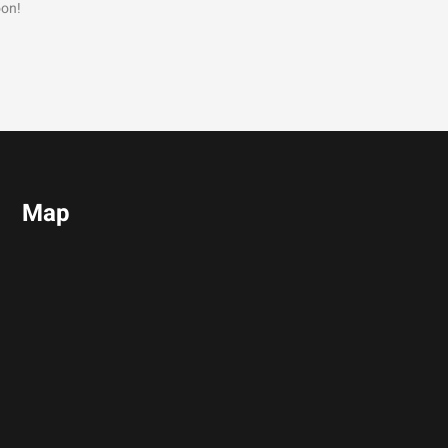
oon!
Map