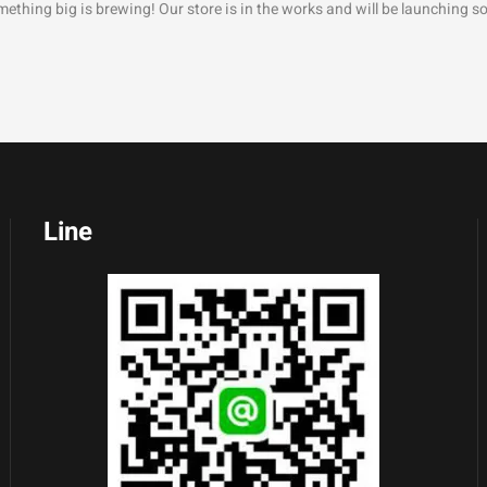
ething big is brewing! Our store is in the works and will be launching s
Line