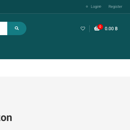
Login
Register
0
0.00
฿
zon