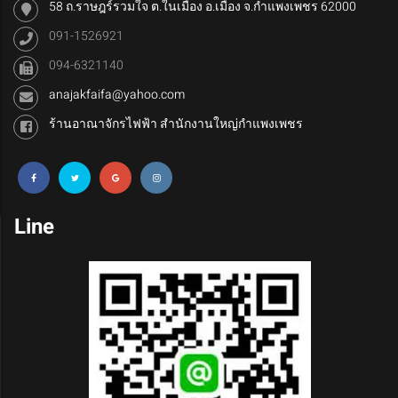
58 ถ.ราษฎร์รวมใจ ต.ในเมือง อ.เมือง จ.กำแพงเพชร 62000
091-1526921
094-6321140
anajakfaifa@yahoo.com
ร้านอาณาจักรไฟฟ้า สำนักงานใหญ่กำแพงเพชร
Line