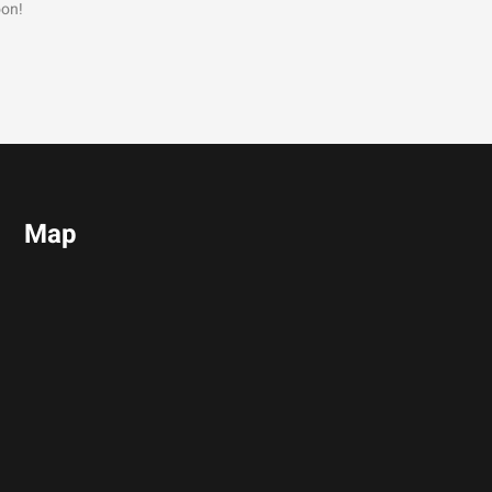
oon!
Map