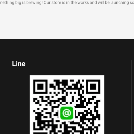
ething big is brewing! Our store is in the works and will be launching s
Line