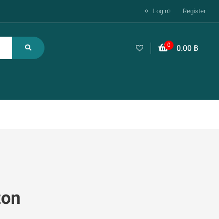
Login
Register
0
0.00
฿
zon