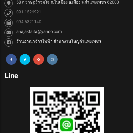
58 ถ.ราษฎร์รวมใจ ต.ในเมือง อ.เมือง จ.กำแพงเพชร 62000
091-1526921
094-6321140
anajakfaifa@yahoo.com
ร้านอาณาจักรไฟฟ้า สำนักงานใหญ่กำแพงเพชร
Line