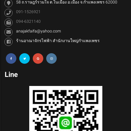
58 ถ.ราษฎร์รวมใจ ต.ในเมือง อ.เมือง จ.กำแพงเพชร 62000
091-1526921
094-6321140
anajakfaifa@yahoo.com
ร้านอาณาจักรไฟฟ้า สำนักงานใหญ่กำแพงเพชร
Line