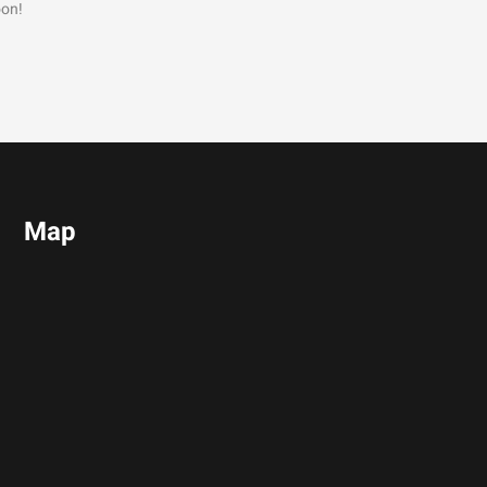
oon!
Map