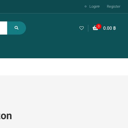
Login
Register
0
0.00
฿
zon