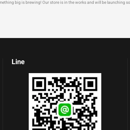
ething big is brewing! Our store is in the works and will be launching s
Line