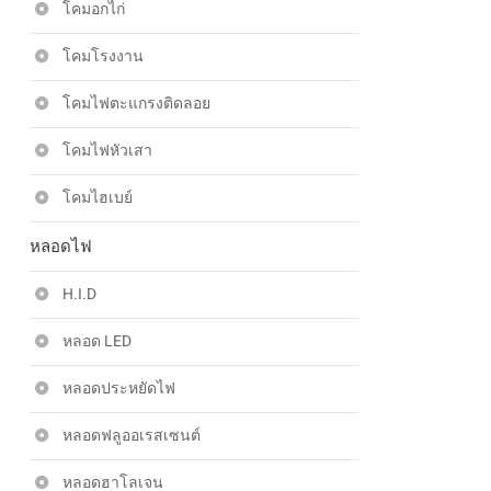
โคมอกไก่
โคมโรงงาน
โคมไฟตะแกรงติดลอย
โคมไฟหัวเสา
โคมไฮเบย์
หลอดไฟ
H.I.D
หลอด LED
หลอดประหยัดไฟ
หลอดฟลูออเรสเซนต์
หลอดฮาโลเจน