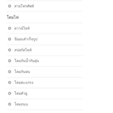
สายโทรศัพท์
โคมไฟ
ดาวน์ไลท์
นีออนสำเร็จรูป
สปอร์ตไลท์
โคมกันน้ำกันฝุ่น
โคมกันฝน
โคมตะแกรง
โคมตัวยู
โคมถนน