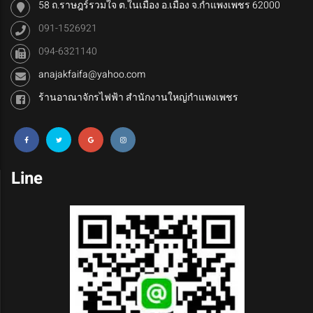
58 ถ.ราษฎร์รวมใจ ต.ในเมือง อ.เมือง จ.กำแพงเพชร 62000
091-1526921
094-6321140
anajakfaifa@yahoo.com
ร้านอาณาจักรไฟฟ้า สำนักงานใหญ่กำแพงเพชร
Line