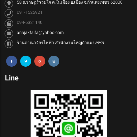
58 ถ.ราษฎร์รวมใจ ต.ในเมือง อ.เมือง จ.กำแพงเพชร 62000
091-1526921
094-6321140
anajakfaifa@yahoo.com
ร้านอาณาจักรไฟฟ้า สำนักงานใหญ่กำแพงเพชร
Line