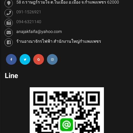
58 ถ.ราษฎร์รวมใจ ต.ในเมือง อ.เมือง จ.กำแพงเพชร 62000
091-1526921
094-6321140
anajakfaifa@yahoo.com
ร้านอาณาจักรไฟฟ้า สำนักงานใหญ่กำแพงเพชร
Line